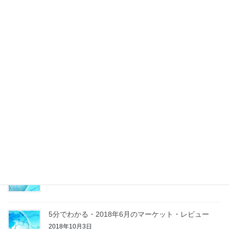
投
固
固
1
2
»
稿
定
定
ペ
ペ
ナ
最近の投稿
ー
ー
ビ
ジ
ジ
巣鴨Office営業開始
ゲ
2020年2月9日
ー
シ
ョ
Morning Report
ン
2019年8月20日
残暑お見舞い
2019年8月20日
5分でわかる・2018年6月のマーケット・レビュー
2018年10月3日