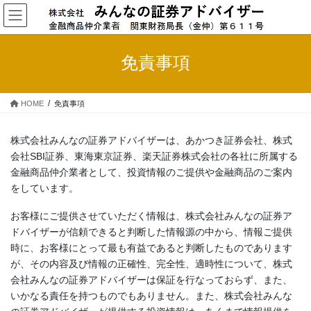
コ
ナ
ン
ビ
テ
ゲ
ン
ー
免責事項
ツ
シ
へ
ョ
ス
ン
HOME
免責事項
キ
に
ッ
移
プ
動
株式会社みんなの証券アドバイザーは、あかつき証券会社、株式
会社SBI証券、東海東京証券、楽天証券株式会社の各社に所属する
金融商品仲介業者として、投資情報のご提供や金融商品のご案内
をしています。
お客様にご提供させていただく情報は、株式会社みんなの証券ア
ドバイザーが信頼できると判断した情報源の中から、情報ご提供
時に、お客様にとって最も有益であると判断したものであります
が、その内容及び情報の正確性、完全性、適時性について、株式
会社みんなの証券アドバイザーは保証を行なっておらず、また、
いかなる責任を持つものでもありません。また、株式会社みんな