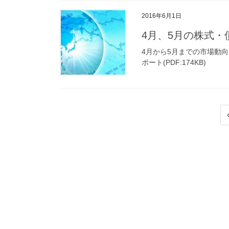
2016年6月1日
4月、5月の株式・
4月から5月までの市場動
ポート(PDF:174KB)
投
稿
ナ
ビ
ゲ
ー
シ