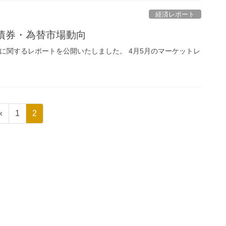
経済レポート
債券・為替市場動向
向に関するレポートを公開いたしました。 4月5月のマーケットレ
固
固
«
1
2
定
定
ペ
ペ
ー
ー
ジ
ジ