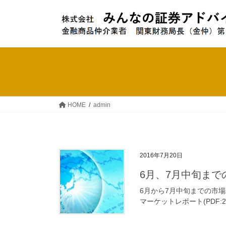
コ
ナ
ン
ビ
テ
ゲ
ン
ー
ツ
シ
へ
ョ
ス
ン
キ
に
ッ
移
HOME
admin
プ
動
2016年7月20日
6月、7月中旬ま
6月から7月中旬までの市
マーケットレポート(PDF:28