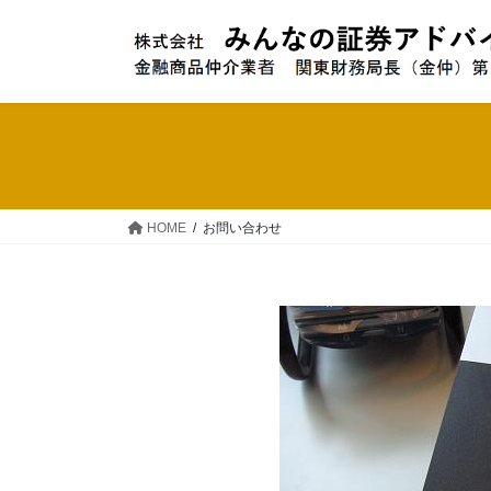
コ
ナ
ン
ビ
テ
ゲ
ン
ー
ツ
シ
へ
ョ
ス
ン
キ
に
ッ
移
HOME
お問い合わせ
プ
動